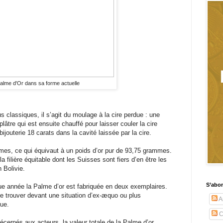
alme d'Or dans sa forme actuelle
s classiques, il s’agit du moulage à la cire perdue : une
âtre qui est ensuite chauffé pour laisser couler la cire
bijouterie 18 carats dans la cavité laissée par la cire.
mes, ce qui équivaut à un poids d’or pur de 93,75 grammes.
e la filière équitable dont les Suisses sont fiers d’en être les
n Bolivie.
S’abo
que année la Palme d’or est fabriquée en deux exemplaires.
se trouver devant une situation d’ex-æquo ou plus
Ar
ue.
C
décernés aux acteurs, la valeur totale de la Palme d’or