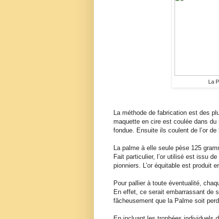
La P
La méthode de fabrication est des plu
maquette en cire est coulée dans du pl
fondue. Ensuite ils coulent de l’or de 
La palme à elle seule pèse 125 gram
Fait particulier, l’or utilisé est issu d
pionniers. L’or équitable est produit e
Pour pallier à toute éventualité, cha
En effet, ce serait embarrassant de 
fâcheusement que la Palme soit perd
En incluant les trophées individuels 