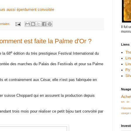
ours aussi éperdument convoitée
ntaire:
Il fut
monna
omment est faite la Palme d'Or ?
Liens
e
The
e la 68
édition du très prestigieux Festival International du
Lin
ontée des marches du Palais des Festivals et pour sa Palme
Lin
Fly
Sil
ts et contrairement aux César, elle n’est pas fabriquée en
Nuage
oger suisse Choppard qui en assurent la production depuis
Achet
en or
Histoir
endant trois mois pour réaliser ce petit bijou tant convoité par
usage d
Invest