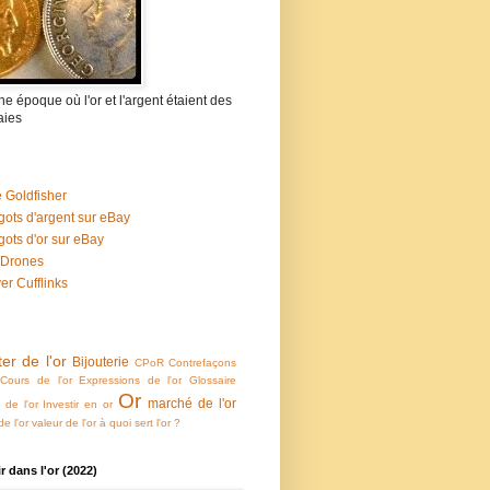
 une époque où l'or et l'argent étaient des
ies
 Goldfisher
gots d'argent sur eBay
gots d'or sur eBay
 Drones
ver Cufflinks
er de l'or
Bijouterie
CPoR
Contrefaçons
Cours de l'or
Expressions de l'or
Glossaire
Or
marché de l'or
e de l'or
Investir en or
e l'or
valeur de l'or
à quoi sert l'or ?
ir dans l'or (2022)