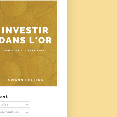
nner à
ticles
ommentaires