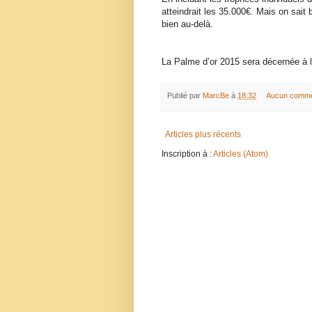
atteindrait les 35.000€. Mais on sait 
bien au-delà.
La Palme d’or 2015 sera décernée à la
Publié par
MarcBe
à
18:32
Aucun comme
Articles plus récents
Inscription à :
Articles (Atom)