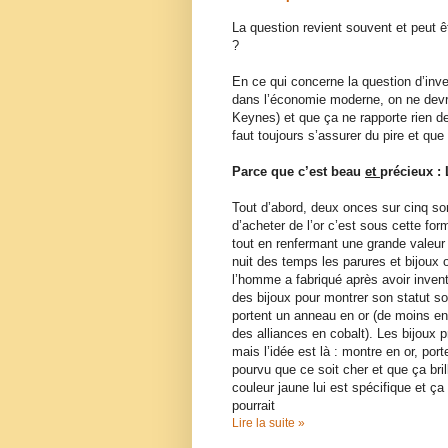
La question revient souvent et peut ê
?
En ce qui concerne la question d’inves
dans l’économie moderne, on ne devra
Keynes) et que ça ne rapporte rien de 
faut toujours s’assurer du pire et que 
Parce que c’est beau
et
précieux :
Tout d’abord, deux onces sur cinq so
d’acheter de l’or c’est sous cette f
tout en renfermant une grande valeur 
nuit des temps les parures et bijoux
l’homme a fabriqué après avoir inven
des bijoux pour montrer son statut 
portent un anneau en or (de moins e
des alliances en cobalt). Les bijoux
mais l’idée est là : montre en or, por
pourvu que ce soit cher et que ça brill
couleur jaune lui est spécifique et ça
pourrait
Lire la suite »