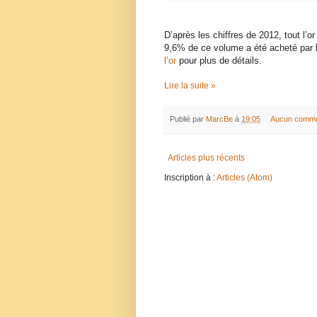
D’après les chiffres de 2012, tout l
9,6% de ce volume a été acheté par l
l’or
pour plus de détails.
Lire la suite »
Publié par
MarcBe
à
19:05
Aucun comme
Articles plus récents
Inscription à :
Articles (Atom)