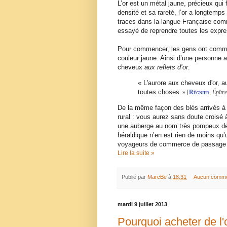
L’or est un métal jaune, précieux qui
densité et sa rareté, l’or a longtemps
traces dans la langue Française comm
essayé de reprendre toutes les expres
Pour commencer, les gens ont commen
couleur jaune. Ainsi d’une personne 
cheveux
aux reflets d’or
.
« L'aurore aux cheveux d'or, 
toutes choses
. » [
Régnier
,
Épîtr
De la même façon des blés arrivés à 
rural : vous aurez sans doute croisé 
une auberge au nom très pompeux de 
héraldique n’en est rien de moins qu’un
voyageurs de commerce de passage
Lire la suite »
Publié par
MarcBe
à
18:31
Aucun comme
mardi 9 juillet 2013
Pourquoi acheter de l'