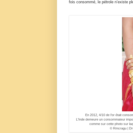
fois consommé, le pétrole n’existe plu
En 2012, 4/10 de l'or était cons
L'Inde demeure un consommateur import
comme sur cette photo sur laqu
© Rmcragu |
Dr