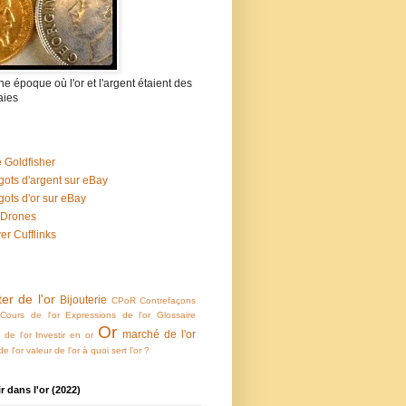
 une époque où l'or et l'argent étaient des
ies
 Goldfisher
gots d'argent sur eBay
gots d'or sur eBay
 Drones
ver Cufflinks
er de l'or
Bijouterie
CPoR
Contrefaçons
Cours de l'or
Expressions de l'or
Glossaire
Or
marché de l'or
e de l'or
Investir en or
e l'or
valeur de l'or
à quoi sert l'or ?
ir dans l'or (2022)