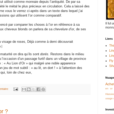
 fut utilisé comme monnaie depuis l’antiquité. De par sa
 été le métal le plus précieux en circulation. Cela a laissé des
e vous le verrez ci-après dans un texte dans lequel j’ai
sions qui utilisent l’or comme comparatif.
Il fut
cé par comparer les choses à l’or en référence à sa
monna
aux cheveux blonds on parlera de sa
chevelure d’or
, de ses
Liens
au visage de roses, Déjà comme à demi découvrait
The
es
]
Lin
maturité on dira qu’ils sont
dorés.
Restons dans le milieu
Lin
à l’occasion d’un passage furtif dans un village de province
Fly
: « Au Lion d’Or » qui malgré une noble apparence
Sil
 jeu de mot subtil : « au lit, on dort ! » à l'attention des
 qui,
loin de chez eux,
Nuage
Achet
en or
ntaire:
Histoir
usage d
Invest
or ?