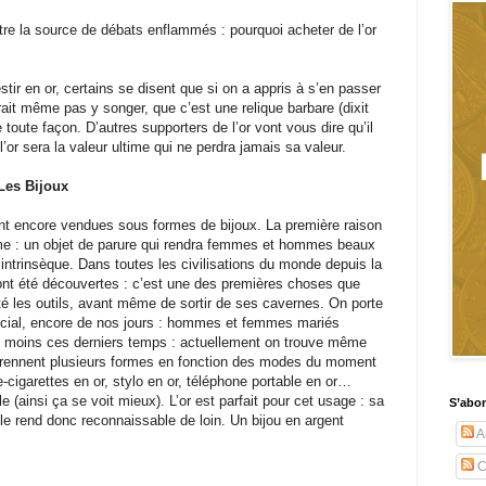
tre la source de débats enflammés : pourquoi acheter de l’or
tir en or, certains se disent que si on a appris à s’en passer
it même pas y songer, que c’est une relique barbare (dixit
toute façon. D’autres supporters de l’or vont vous dire qu’il
l’or sera la valeur ultime qui ne perdra jamais sa valeur.
 Les Bijoux
nt encore vendues sous formes de bijoux. La première raison
orme : un objet de parure qui rendra femmes et hommes beaux
intrinsèque. Dans toutes les civilisations du monde depuis la
 ont été découvertes : c’est une des premières choses que
té les outils, avant même de sortir de ses cavernes. On porte
social, encore de nos jours : hommes et femmes mariés
n moins ces derniers temps : actuellement on trouve même
 prennent plusieurs formes en fonction des modes du moment
te-cigarettes en or, stylo en or, téléphone portable en or…
e (ainsi ça se voit mieux). L’or est parfait pour cet usage : sa
S’abo
 le rend donc reconnaissable de loin. Un bijou en argent
Ar
C