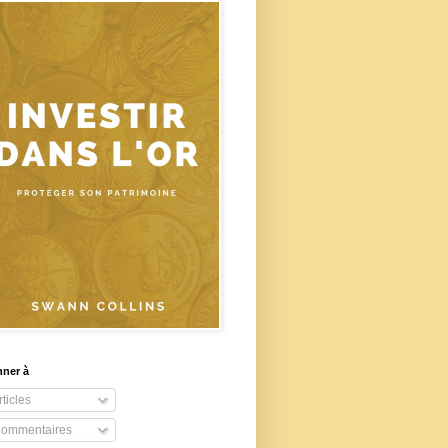
nner à
ticles
ommentaires