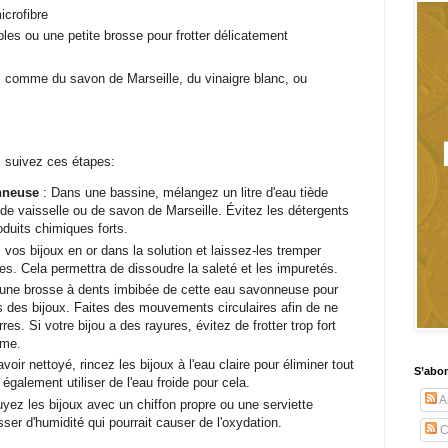
icrofibre
les ou une petite brosse pour frotter délicatement
 comme du savon de Marseille, du vinaigre blanc, ou
, suivez ces étapes:
onneuse
: Dans une bassine, mélangez un litre d'eau tiède
de vaisselle ou de savon de Marseille. Évitez les détergents
oduits chimiques forts.
 vos bijoux en or dans la solution et laissez-les tremper
es. Cela permettra de dissoudre la saleté et les impuretés.
z une brosse à dents imbibée de cette eau savonneuse pour
ns des bijoux. Faites des mouvements circulaires afin de ne
res. Si votre bijou a des rayures, évitez de frotter trop fort
lème.
voir nettoyé, rincez les bijoux à l'eau claire pour éliminer tout
S’abo
galement utiliser de l'eau froide pour cela.
Ar
yez les bijoux avec un chiffon propre ou une serviette
sser d'humidité qui pourrait causer de l'oxydation.
C