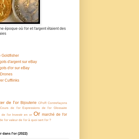
 une époque où l'or et l'argent étaient des
ies
 Goldfisher
gots d'argent sur eBay
gots d'or sur eBay
 Drones
ver Cufflinks
er de l'or
Bijouterie
CPoR
Contrefaçons
Cours de l'or
Expressions de l'or
Glossaire
Or
marché de l'or
e de l'or
Investir en or
e l'or
valeur de l'or
à quoi sert l'or ?
ir dans l'or (2022)