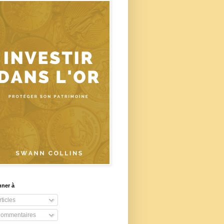
nner à
ticles
ommentaires