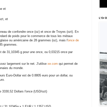
me et
L'Or D
ozt, et
neau de confondre once (oz) et once de Troyes (ozt). En
tandard de poids pour le commerce de tous les métaux
nglaise ou américaine de 28 grammes (oz), mais l'
once de
0345 grammes.
t de 31,10345 g pour une once, ou 0,03215 once par
ssez largement sur le net. J'utilise
xe.com
qui permet de
onnaies du monde.
ours Euro-Dollar est de 0.8805 euro pour un dollar, ou
uro.
de 3330,52 Dollars l'once (USD/ozt)
t / 31.10345g x 1 EUR / 1.1357 USD