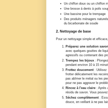
Un chiffon doux ou un chiffon m
Une brosse à dents à poils soup
Une bassine pour le trempage
Des produits ménagers naturels
du bicarbonate de soude
2. Nettoyage de base
Pour un nettoyage simple et efficace
Préparez une solution sav
avec quelques gouttes de liqui
agressifs ou contenant des pr
Trempez les bijoux
: Plongez
pendant environ 10 à 15 minut
Frottez doucement
: Utilise
frotter délicatement les recoi
pas abîmer le métal ou les pier
pour ne pas aggraver le prob
Rincez à l'eau claire
: Après a
résidu de savon. Vous pouvez é
Séchez complètement
: Essu
douce, en veillant à ne pas lai