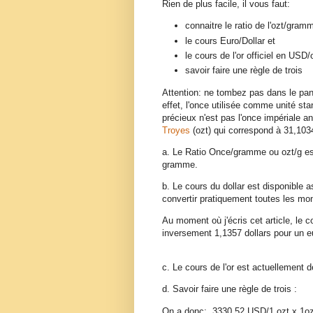
Rien de plus facile, il vous faut:
connaitre le ratio de l'ozt/gram
le cours Euro/Dollar et
le cours de l'or officiel en USD/
savoir faire une règle de trois
Attention: ne tombez pas dans le pan
effet, l'once utilisée comme unité s
précieux n'est pas l'once impériale a
Troyes
(ozt) qui correspond à 31,1
a. Le Ratio Once/gramme ou ozt/g es
gramme.
b. Le cours du dollar est disponible a
convertir pratiquement toutes les m
Au moment où j'écris cet article, le c
inversement 1,1357 dollars pour un e
c. Le cours de l'or est actuellement 
d. Savoir faire une règle de trois :
On a donc: 3330.52 USD/1 ozt x 1oz