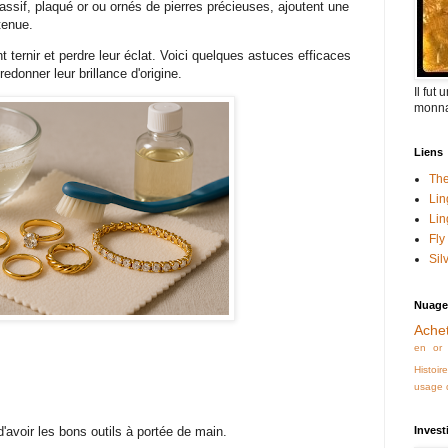
massif, plaqué or ou ornés de pierres précieuses, ajoutent une
 tenue.
 ternir et perdre leur éclat. Voici quelques astuces efficaces
redonner leur brillance d'origine.
Il fut
monna
Liens
The
Lin
Lin
Fly
Sil
Nuage
Achet
en or
Histoir
usage d
avoir les bons outils à portée de main.
Invest