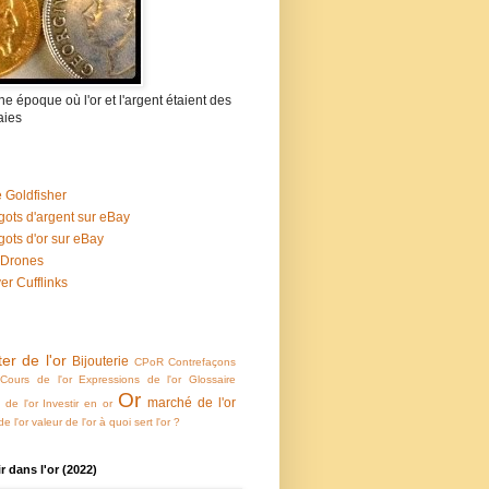
 une époque où l'or et l'argent étaient des
ies
 Goldfisher
gots d'argent sur eBay
gots d'or sur eBay
 Drones
ver Cufflinks
er de l'or
Bijouterie
CPoR
Contrefaçons
Cours de l'or
Expressions de l'or
Glossaire
Or
marché de l'or
e de l'or
Investir en or
e l'or
valeur de l'or
à quoi sert l'or ?
ir dans l'or (2022)