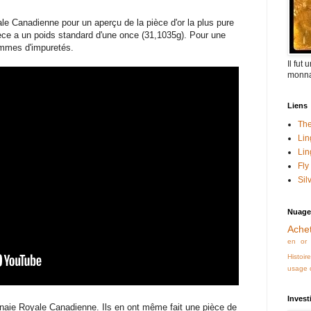
le Canadienne pour un aperçu de la pièce d'or la plus pure
èce a un poids standard d'une once (31,1035g). Pour une
rammes d'impuretés.
Il fut
monna
Liens
The
Lin
Lin
Fly
Sil
Nuage
Achet
en or
Histoir
usage d
Invest
onnaie Royale Canadienne. Ils en ont même fait une pièce de