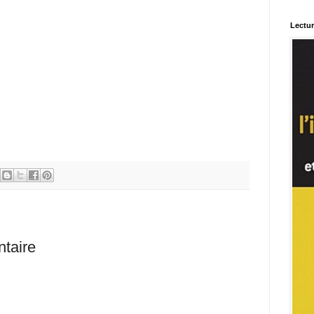
Lectu
taire