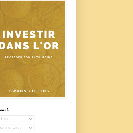
nner à
ticles
ommentaires