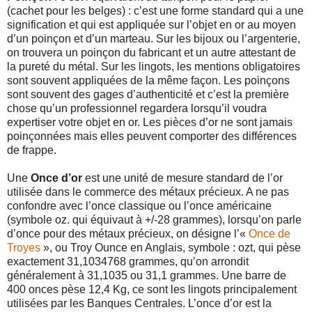
(cachet pour les belges) : c’est une forme standard qui a une
signification et qui est appliquée sur l’objet en or au moyen
d’un poinçon et d’un marteau. Sur les bijoux ou l’argenterie,
on trouvera un poinçon du fabricant et un autre attestant de
la pureté du métal. Sur les lingots, les mentions obligatoires
sont souvent appliqu
ées de la même façon.
Les poinçons
sont souvent des gages d’authenticité et c’est la première
chose qu’un professionnel regardera lorsqu’il voudra
expertiser votre objet en or. Les pièces d’or ne sont jamais
poinçonnées mais elles peuvent comporter des différences
de frappe.
Une
Once d’or
est une unité de mesure standard de l’or
utilisée dans le commerce des métaux précieux. A ne pas
confondre avec l’once classique ou l’once américaine
(symbole oz. qui équivaut à +/-28 grammes), lorsqu’on parle
d’once pour des métaux précieux, on désigne l’«
O
nce de
Troyes
», ou Troy Ounce en Anglais, symbole : ozt, qui pèse
exactement 31,1034768 grammes, qu’on arrondit
généralement à 31,1035 ou 31,1 grammes. Une barre de
400 onces pèse 12,4 Kg, ce sont les lingots principalement
utilisées par les Banques Centrales. L’once d’or est la