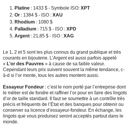
Platine
: 1433 $ - Symbole ISO:
XPT
Or
: 1384 $ - ISO :
XAU
Rhodium
: 1080 $
Palladium
: 715 $ - ISO :
XPD
Argent
: 21,85 $ - ISO :
XAG
Le 1, 2 et 5 sont les plus connus du grand publique et très
courants en bijouterie. L’Argent est aussi parfois appelé
«
L’or des Pauvres
» à cause de sa faible valeur.
Cependant leurs prix suivent souvent la même tendance, c-
à-d si l’or monte, tous les autres montent aussi.
Essayeur Fondeur
: c’est le nom porté par l’entreprise dont
le métier est de fondre et raffiner l’or pour en faire des lingots
d’or de taille standard. Il faut se soumettre à un contrôle très
précis et fréquents de l’État et des banques pour obtenir ou
conserver sa licence d’essayeur-fondeur. En échange, les
lingots que vous produisez seront acceptés partout dans le
monde.