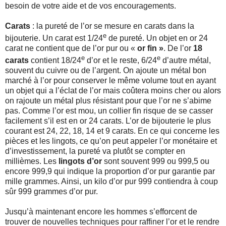
besoin de votre aide et de vos encouragements.
Carats
: la pureté de l’or se mesure en carats dans la
e
bijouterie. Un carat est 1/24
de pureté. Un objet en or 24
carat ne contient que de l’or pur ou «
or fin »
. De l’or
18
e
e
carats
contient 18/24
d’or et le reste, 6/24
d’autre métal,
souvent du cuivre ou de l’argent. On ajoute un métal bon
marché à l’or pour conserver le même volume tout en ayant
un objet qui a l’éclat de l’or mais coûtera moins cher ou alors
on rajoute un métal plus résistant pour que l’or ne s’abime
pas. Comme l’or est mou, un collier fin risque de se casser
facilement s’il est en or 24 carats. L’or de bijouterie le plus
courant est 24, 22, 18, 14 et 9 carats. En ce qui concerne les
pièces et les lingots, ce qu’on peut appeler l’or monétaire et
d’investissement, la pureté va plutôt se compter en
millièmes. Les
lingots d’or
sont souvent 999 ou 999,5 ou
encore 999,9 qui indique la proportion d’or pur garantie par
mille grammes. Ainsi, un kilo d’or pur 999 contiendra à coup
sûr 999 grammes d’or pur.
Jusqu’à maintenant encore les hommes s’efforcent de
trouver de nouvelles techniques pour raffiner l’or et le rendre