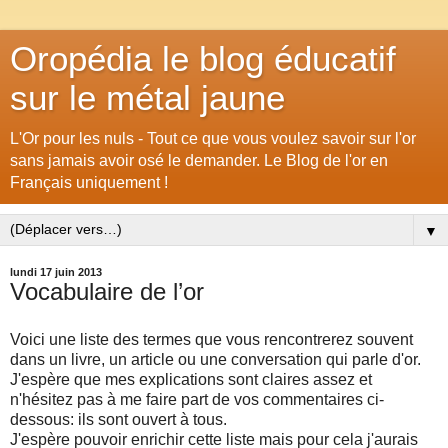
Oropédia le blog éducatif
sur le métal jaune
L'Or pour les nuls - Tout ce que vous voulez savoir sur l'or
sans jamais avoir osé le demander. Le Blog de l'or en
Français uniquement !
▼
lundi 17 juin 2013
Vocabulaire de l’or
Voici une liste des termes que vous rencontrerez souvent
dans un livre, un article ou une conversation qui parle d'or.
J'espère que mes explications sont claires assez et
n'hésitez pas à me faire part de vos commentaires ci-
dessous: ils sont ouvert à tous.
J'espère pouvoir enrichir cette liste mais pour cela j'aurais