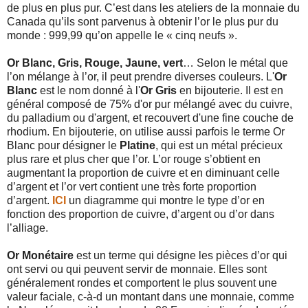
de plus en plus pur. C’est dans les ateliers de la monnaie du
Canada qu’ils sont parvenus à obtenir l’or le plus pur du
monde : 999,99 qu’on appelle le « cinq neufs ».
Or Blanc, Gris, Rouge, Jaune, vert
… Selon le métal que
l’on mélange à l’or, il peut prendre diverses couleurs. L'
Or
Blanc
est le nom donné à l'
Or Gris
en bijouterie. Il est en
général composé de 75% d'or pur mélangé avec du cuivre,
du palladium ou d'argent, et recouvert d'une fine couche de
rhodium. En bijouterie, on utilise aussi parfois le terme Or
Blanc pour désigner le
Platine
, qui est un métal précieux
plus rare et plus cher que l’or. L’or rouge s’obtient en
augmentant la proportion de cuivre et en diminuant celle
d’argent et l’or vert contient une très forte proportion
d’argent.
ICI
un diagramme qui montre le type d’or en
fonction des proportion de cuivre, d’argent ou d’or dans
l’alliage.
Or Monétaire
est un terme qui désigne les pièces d’or qui
ont servi ou qui peuvent servir de monnaie. Elles sont
généralement rondes et comportent le plus souvent une
valeur faciale, c-à-d un montant dans une monnaie, comme