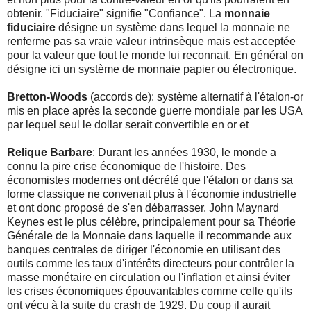
obtenir. "Fiduciaire" signifie "Confiance". La
monnaie
fiduciaire
désigne un système dans lequel la monnaie ne
renferme pas sa vraie valeur intrinsèque mais est acceptée
pour la valeur que tout le monde lui reconnait. En général on
désigne ici un système de monnaie papier ou électronique.
Bretton-Woods
(accords de): système alternatif à l'étalon-or
mis en place après la seconde guerre mondiale par les USA
par lequel seul le dollar serait convertible en or et
Relique Barbare
: Durant les années 1930, le monde a
connu la pire crise économique de l'histoire. Des
économistes modernes ont décrété que l'étalon or dans sa
forme classique ne convenait plus à l'économie industrielle
et ont donc proposé de s'en débarrasser. John Maynard
Keynes est le plus célèbre, principalement pour sa Théorie
Générale de la Monnaie dans laquelle il recommande aux
banques centrales de diriger l'économie en utilisant des
outils comme les
taux d'intérêts directeurs pour contrôler la
masse monétaire en circulation ou l'inflation et ainsi éviter
les crises économiques épouvantables comme celle qu'ils
ont vécu à la suite du crash de 1929. Du coup il aurait