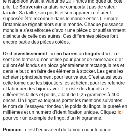
le Napoléon avait la valeur de 20 Francs indiquée du coté
pile. Le
Souverain
anglais ne comportait pas de valeur
faciale. Sa taille, son poids et son apparence étaient
supposée être reconnue dans le monde entier. L’Empire
Britannique régnait alors sur le monde. Chaque puissance
mondiale s’est efforcée d’avoir une pièce d’or suffisamment
distincte de celle des autres. Ces différentes pièces font
encore partie des pièces cotées.
Or d’investissement
,
or en barres
ou
lingots d’or
: ce
sont des termes qu’on utilise pour parler de morceaux d’or
qui ont été fondus en blocs généralement rectangulaires et
dans le but d’en faire des éléments à stocker. Les gens les
achètent principalement pour leur valeur. C’est aussi sous
cette forme que les bijoutiers les achètent pour les refondre
et fabriquer des bijoux avec. Il existe des lingots de
différentes tailles et poids, allant de 0,25 grammes à 400
onces. Un lingot va toujours porter les mentions suivantes :
le nom de l’essayeur fondeur, le poids du lingot, la pureté en
millièmes et un numéro d’identification unique. Cliquez
ici
pour voir un exemple de lingot d’un kilogramme.
Poinçon
: c’est l’équivalent du tampon pour le papier