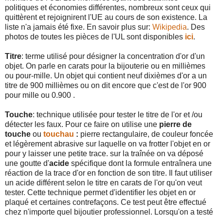
politiques et économies différentes, nombreux sont ceux qui
quittèrent et rejoignirent l'UE au cours de son existence. La
liste n'a jamais été fixe. En savoir plus sur:
Wikipedia
. Des
photos de toutes les pièces de l'UL sont disponibles
ici
.
Titre
: terme utilisé pour désigner la concentration d'or d'un
objet. On parle en carats pour la bijouterie ou en millièmes
ou pour-mille. Un objet qui contient neuf dixièmes d'or a un
titre de 900 millièmes ou on dit encore que c'est de l'or 900
pour mille ou 0.900 .
Touche
: technique utilisée pour tester le titre de l'or et /ou
détecter les faux. Pour ce faire on utilise une
pierre de
touche
ou
touchau
:
pierre rectangulaire, de couleur foncée
et légèrement abrasive sur laquelle on va frotter l'objet en or
pour y laisser une petite trace. sur la traînée on va déposé
une goutte d'
acide
spécifique dont la formule entraînera une
réaction de la trace d'or en fonction de son titre. Il faut utiliser
un acide différent selon le titre en carats de l'or qu'on veut
tester. Cette technique permet d'identifier les objet en or
plaqué et certaines contrefaçons. Ce test peut être effectué
chez n'importe quel bijoutier professionnel. Lorsqu'on a testé