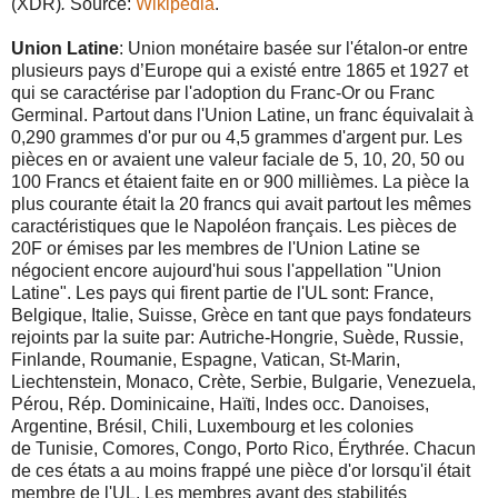
(XDR)
.
Source:
Wikipedia
.
Union Latine
: Union monétaire basée sur l'étalon-or entre
plusieurs pays d’Europe qui a existé entre 1865 et 1927 et
qui se caractérise par l'adoption du Franc-Or ou Franc
Germinal. Partout dans l'Union Latine, un franc équivalait à
0,290 grammes d'or pur ou 4,5 grammes d'argent pur. Les
pièces en or avaient une valeur faciale de 5, 10, 20, 50 ou
100 Francs et étaient faite en or 900 millièmes. La pièce la
plus courante était la 20 francs qui avait partout les mêmes
caractéristiques que le Napoléon français. Les pièces de
20F or émises par les membres de l'Union Latine se
négocient encore aujourd'hui sous l'appellation "Union
Latine". Les pays qui firent partie de l'UL sont: France,
Belgique, Italie, Suisse, Grèce en tant que pays fondateurs
rejoints par la suite par: Autriche-Hongrie, Suède, Russie,
Finlande, Roumanie, Espagne, Vatican, St-Marin,
Liechtenstein, Monaco, Crète, Serbie, Bulgarie, Venezuela,
Pérou, Rép. Dominicaine, Haïti, Indes occ. Danoises,
Argentine, Brésil, Chili, Luxembourg et les colonies
de Tunisie, Comores, Congo, Porto Rico, Érythrée. Chacun
de ces états a au moins frappé une pièce d'or lorsqu'il était
membre de l'UL. Les membres ayant des stabilités