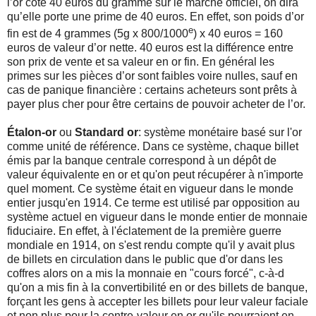
l’or cote 40 euros du gramme sur le marché officiel, on dira
qu’elle porte une prime de 40 euros. En effet, son poids d’or
e
fin est de 4 grammes (5g x 800/1000
) x 40 euros = 160
euros de valeur d’or nette. 40 euros est la différence entre
son prix de vente et sa valeur en or fin. En général les
primes sur les pièces d’or sont faibles voire nulles, sauf en
cas de panique financière : certains acheteurs sont prêts à
payer plus cher pour être certains de pouvoir acheter de l’or.
Étalon-or
ou
Standard or
: système monétaire basé sur l'or
comme unité de référence. Dans ce système, chaque billet
émis par la banque centrale correspond à un dépôt de
valeur équivalente en or et qu'on peut récupérer à n'importe
quel moment. Ce système était en vigueur dans le monde
entier jusqu'en 1914. Ce terme est utilisé par opposition au
système actuel en vigueur dans le monde entier de monnaie
fiduciaire. En effet, à l'éclatement de la première guerre
mondiale en 1914, on s'est rendu compte qu'il y avait plus
de billets en circulation dans le public que d'or dans les
coffres alors on a mis la monnaie en "cours forcé", c-à-d
qu'on a mis fin à la convertibilité en or des billets de banque,
forçant les gens à accepter les billets pour leur valeur faciale
et non plus pour la contre-valeur en or qu'ils pourraient en