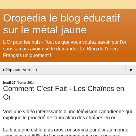
Oropédia le blog éducatif
sur le métal jaune
L'Or pour les nuls - Tout ce que vous voulez savoir sur l'or
sans jamais avoir osé le demander. Le Blog de l'or en
Français uniquement !
▼
jeudi 27 février 2014
Comment C'est Fait - Les Chaînes en
Or
Voci une vidéo intéressante d'une télévision canadienne qui
explique le procédé de fabrication des chaînes en or.
La bijouterie est le plus gros consommateur d'or au monde
avec plus de 60% de l'or consommé qui y est consacré.