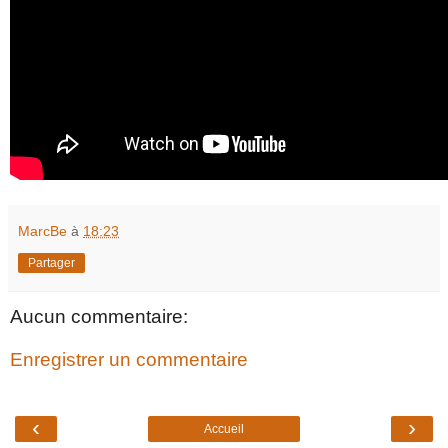
MarcBe
à
18:23
Partager
Aucun commentaire:
Enregistrer un commentaire
‹
›
Accueil