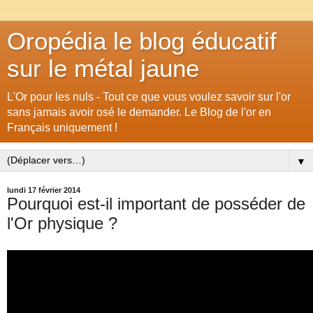
Oropédia le blog éducatif
sur le métal jaune
L'Or pour les nuls - Tout ce que vous voulez savoir sur l'or
sans jamais avoir osé le demander. Le Blog de l'or en
Français uniquement !
▼
lundi 17 février 2014
Pourquoi est-il important de posséder de
l'Or physique ?