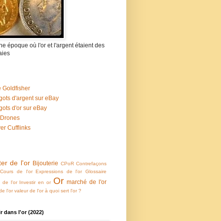
 une époque où l'or et l'argent étaient des
ies
 Goldfisher
gots d'argent sur eBay
gots d'or sur eBay
 Drones
ver Cufflinks
er de l'or
Bijouterie
CPoR
Contrefaçons
Cours de l'or
Expressions de l'or
Glossaire
Or
marché de l'or
e de l'or
Investir en or
e l'or
valeur de l'or
à quoi sert l'or ?
ir dans l'or (2022)