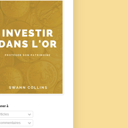
nner à
ticles
ommentaires