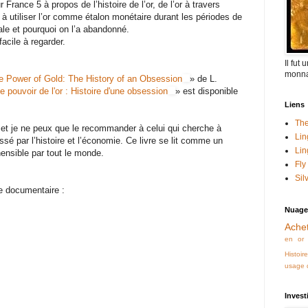
 France 5 à propos de l’histoire de l’or, de l’or à travers
 à utiliser l’or comme étalon monétaire durant les périodes de
le et pourquoi on l’a abandonné.
facile à regarder.
Il fut
monna
e Power of Gold: The History of an Obsession
» de L.
e pouvoir de l'or : Histoire d'une obsession
» est disponible
Liens
The
n et je ne peux que le recommander à celui qui cherche à
Lin
ressé par l’histoire et l’économie. Ce livre se lit comme un
Lin
ensible par tout le monde.
Fly
Sil
ce documentaire :
Nuage
Achet
en or
Histoir
usage d
Invest