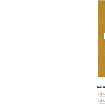
S’abo
Ar
C