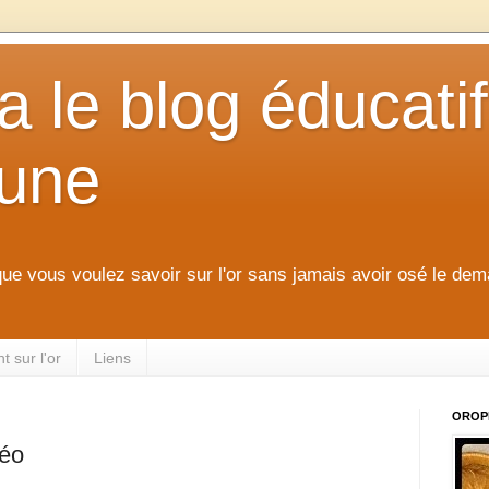
 le blog éducatif
aune
que vous voulez savoir sur l'or sans jamais avoir osé le dem
 sur l'or
Liens
OROP
déo